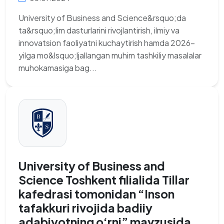
University of Business and Science&rsquo;da
ta&rsquo;lim dasturlarini rivojlantirish, ilmiy va
innovatsion faoliyatni kuchaytirish hamda 2026-
yilga mo&lsquo;ljallangan muhim tashkiliy masalalar
muhokamasiga bag...
University of Business and
Science Toshkent filialida Tillar
kafedrasi tomonidan “Inson
tafakkuri rivojida badiiy
adabiyotning o‘rni” mavzusida