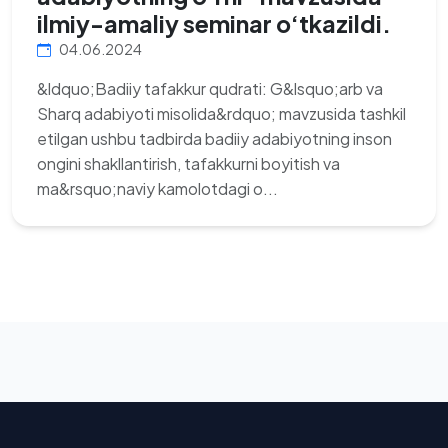
ilmiy-amaliy seminar o‘tkazildi.
04.06.2024
&ldquo;Badiiy tafakkur qudrati: G&lsquo;arb va
Sharq adabiyoti misolida&rdquo; mavzusida tashkil
etilgan ushbu tadbirda badiiy adabiyotning inson
ongini shakllantirish, tafakkurni boyitish va
ma&rsquo;naviy kamolotdagi o...