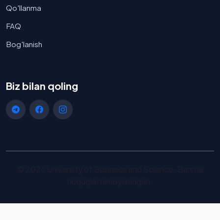
Qo'llanma
FAQ
Bog'lanish
Biz bilan qoling
©
2026 University of Business and Science. Barcha
huquqlar himoyalangan.