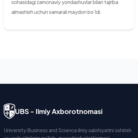
sohasidagi zamonaviy yondashuvlar bilan tajriba
almashish uchun samarali maydon bo‘ldi.
UBS - Ilmiy Axborotnomasi
University Business and Science ilmiy salohiyatini oshirish
va yosh olimlarni qo'llab-quvvatlash platformasi.