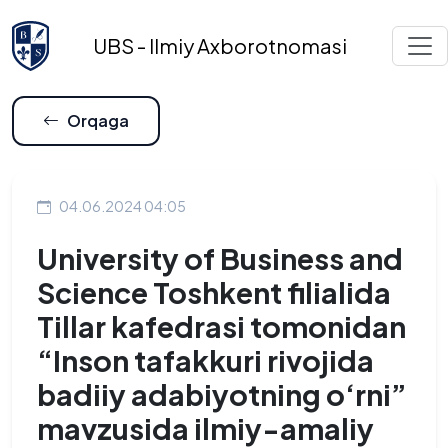
UBS - Ilmiy Axborotnomasi
Orqaga
04.06.2024 04:05
University of Business and
Science Toshkent filialida
Tillar kafedrasi tomonidan
“Inson tafakkuri rivojida
badiiy adabiyotning o‘rni”
mavzusida ilmiy-amaliy