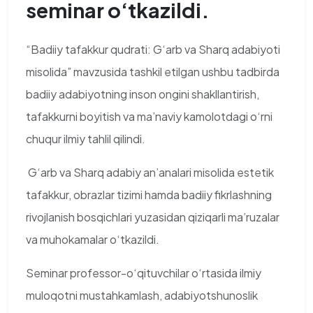
seminar o‘tkazildi.
“Badiiy tafakkur qudrati: G‘arb va Sharq adabiyoti
misolida” mavzusida tashkil etilgan ushbu tadbirda
badiiy adabiyotning inson ongini shakllantirish,
tafakkurni boyitish va ma’naviy kamolotdagi o‘rni
chuqur ilmiy tahlil qilindi.
G‘arb va Sharq adabiy an’analari misolida estetik
tafakkur, obrazlar tizimi hamda badiiy fikrlashning
rivojlanish bosqichlari yuzasidan qiziqarli ma’ruzalar
va muhokamalar o‘tkazildi.
Seminar professor-o‘qituvchilar o‘rtasida ilmiy
muloqotni mustahkamlash, adabiyotshunoslik