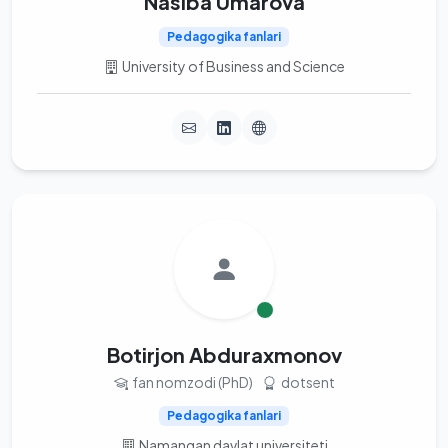
Nasiba Umarova
Pedagogika fanlari
University of Business and Science
Botirjon Abduraxmonov
fan nomzodi (PhD)
dotsent
Pedagogika fanlari
Namangan davlat universiteti