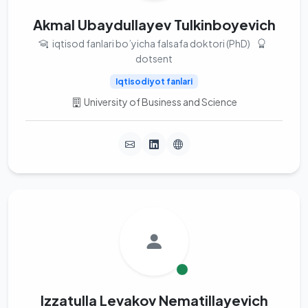
Akmal Ubaydullayev Tulkinboyevich
iqtisod fanlari bo’yicha falsafa doktori (PhD)
dotsent
Iqtisodiyot fanlari
University of Business and Science
Izzatulla Levakov Nematillayevich