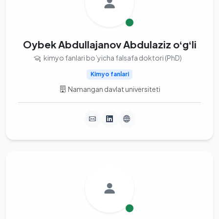
Oybek Abdullajanov Abdulaziz oʻgʻli
kimyo fanlari bo’yicha falsafa doktori (PhD)
Kimyo fanlari
Namangan davlat universiteti