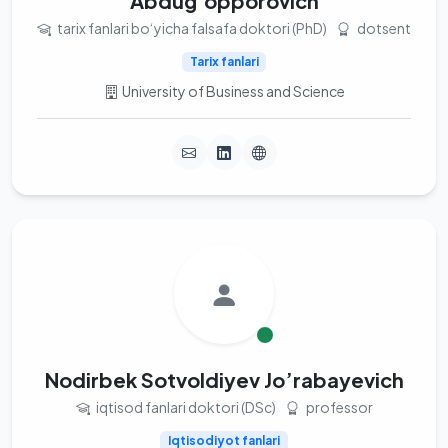
Abdug‘opporovich
tarix fanlari bo‘yicha falsafa doktori (PhD)
dotsent
Tarix fanlari
University of Business and Science
Nodirbek Sotvoldiyev Jo’rabayevich
iqtisod fanlari doktori (DSc)
professor
Iqtisodiyot fanlari