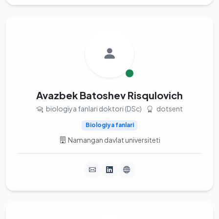
Avazbek Batoshev Risqulovich
biologiya fanlari doktori (DSc)
dotsent
Biologiya fanlari
Namangan davlat universiteti