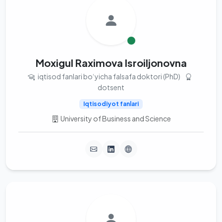
Moxigul Raximova Isroiljonovna
iqtisod fanlari bo‘yicha falsafa doktori (PhD)
dotsent
Iqtisodiyot fanlari
University of Business and Science