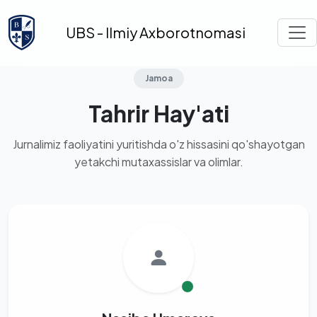
UBS - Ilmiy Axborotnomasi
Jamoa
Tahrir Hay'ati
Jurnalimiz faoliyatini yuritishda o'z hissasini qo'shayotgan
yetakchi mutaxassislar va olimlar.