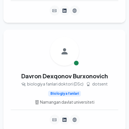
Davron Dexqonov Burxonovich
biologiya fanlari doktori (DSc)
dotsent
Biologiya fanlari
Namangan davlat universiteti