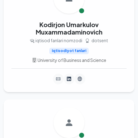
Kodirjon Umarkulov
Muxammadaminovich
iqtisod fanlari nomzodi
dotsent
Iqtisodiyot fanlari
University of Business and Science