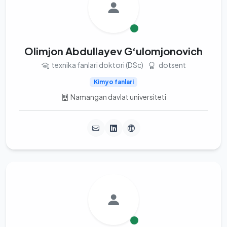
Olimjon Abdullayev G‘ulomjonovich
texnika fanlari doktori (DSc)
dotsent
Kimyo fanlari
Namangan davlat universiteti