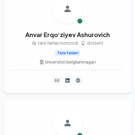
Anvar Erqo‘ziyev Ashurovich
tarix fanlari nomzodi
dotsent
Tarix fanlari
Universitet belgilanmagan