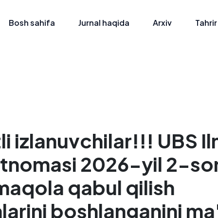
Bosh sahifa
Jurnal haqida
Arxiv
Tahrir
i izlanuvchilar!!! UBS Il
tnomasi 2026-yil 2-so
aqola qabul qilish
larini boshlanganini ma