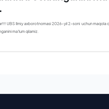
.
lar!!! UBS Ilmiy axborotnomasi 2026-yil 2-soni uchun maqola qa
nganini ma'lum qilamiz.