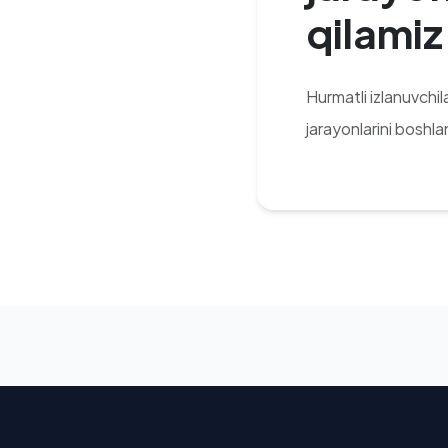
qilamiz
Hurmatli izlanuvchi
jarayonlarini boshla