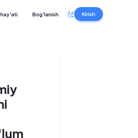
Kirish
 hay'ati
Bog'lanish
miy
ni
'lum