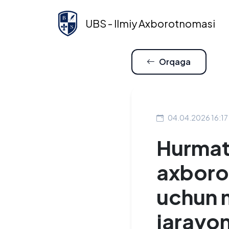
UBS - Ilmiy Axborotnomasi
Orqaga
04.04.2026 16:17
Hurmatl
axboro
uchun m
jarayon